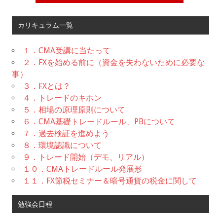
カリキュラム一覧
１．CMA受講に当たって
２．FXを始める前に（資金を失わないために必要な
事）
３．FXとは？
４．トレードのキホン
５．相場の原理原則について
６．CMA基礎トレードルール、PBについて
７．過去検証を進めよう
８．環境認識について
９．トレード開始（デモ、リアル）
１０．CMAトレードルール発展形
１１．FX節税セミナー＆暗号通貨の税金に関して
勉強会日程