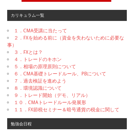
カリキュラム一覧
１．CMA受講に当たって
２．FXを始める前に（資金を失わないために必要な
事）
３．FXとは？
４．トレードのキホン
５．相場の原理原則について
６．CMA基礎トレードルール、PBについて
７．過去検証を進めよう
８．環境認識について
９．トレード開始（デモ、リアル）
１０．CMAトレードルール発展形
１１．FX節税セミナー＆暗号通貨の税金に関して
勉強会日程