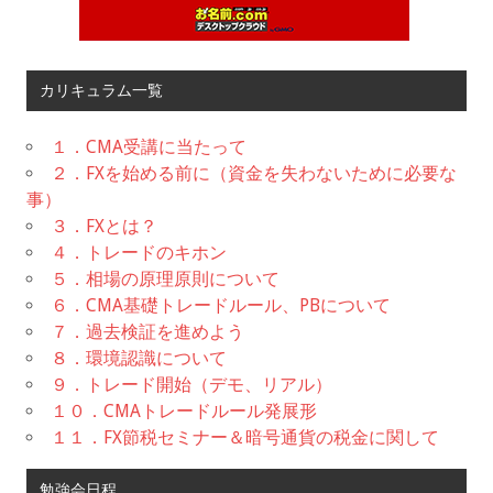
カリキュラム一覧
１．CMA受講に当たって
２．FXを始める前に（資金を失わないために必要な
事）
３．FXとは？
４．トレードのキホン
５．相場の原理原則について
６．CMA基礎トレードルール、PBについて
７．過去検証を進めよう
８．環境認識について
９．トレード開始（デモ、リアル）
１０．CMAトレードルール発展形
１１．FX節税セミナー＆暗号通貨の税金に関して
勉強会日程