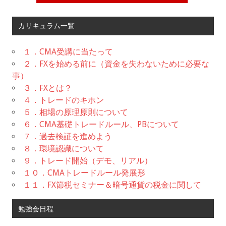
カリキュラム一覧
１．CMA受講に当たって
２．FXを始める前に（資金を失わないために必要な
事）
３．FXとは？
４．トレードのキホン
５．相場の原理原則について
６．CMA基礎トレードルール、PBについて
７．過去検証を進めよう
８．環境認識について
９．トレード開始（デモ、リアル）
１０．CMAトレードルール発展形
１１．FX節税セミナー＆暗号通貨の税金に関して
勉強会日程