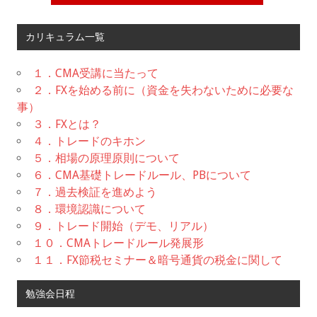
カリキュラム一覧
１．CMA受講に当たって
２．FXを始める前に（資金を失わないために必要な
事）
３．FXとは？
４．トレードのキホン
５．相場の原理原則について
６．CMA基礎トレードルール、PBについて
７．過去検証を進めよう
８．環境認識について
９．トレード開始（デモ、リアル）
１０．CMAトレードルール発展形
１１．FX節税セミナー＆暗号通貨の税金に関して
勉強会日程