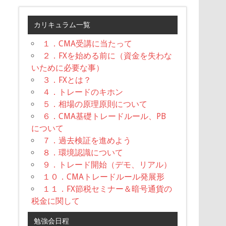
カリキュラム一覧
１．CMA受講に当たって
２．FXを始める前に（資金を失わな
いために必要な事）
３．FXとは？
４．トレードのキホン
５．相場の原理原則について
６．CMA基礎トレードルール、PB
について
７．過去検証を進めよう
８．環境認識について
９．トレード開始（デモ、リアル）
１０．CMAトレードルール発展形
１１．FX節税セミナー＆暗号通貨の
税金に関して
勉強会日程