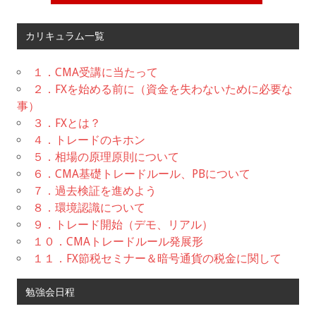
カリキュラム一覧
１．CMA受講に当たって
２．FXを始める前に（資金を失わないために必要な
事）
３．FXとは？
４．トレードのキホン
５．相場の原理原則について
６．CMA基礎トレードルール、PBについて
７．過去検証を進めよう
８．環境認識について
９．トレード開始（デモ、リアル）
１０．CMAトレードルール発展形
１１．FX節税セミナー＆暗号通貨の税金に関して
勉強会日程