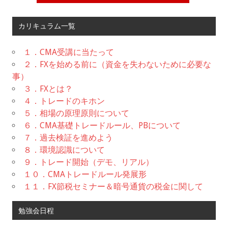
カリキュラム一覧
１．CMA受講に当たって
２．FXを始める前に（資金を失わないために必要な
事）
３．FXとは？
４．トレードのキホン
５．相場の原理原則について
６．CMA基礎トレードルール、PBについて
７．過去検証を進めよう
８．環境認識について
９．トレード開始（デモ、リアル）
１０．CMAトレードルール発展形
１１．FX節税セミナー＆暗号通貨の税金に関して
勉強会日程