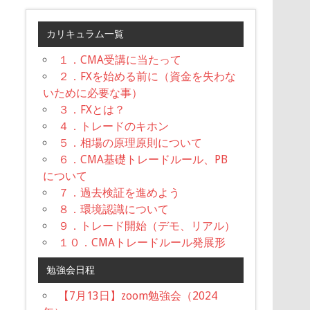
カリキュラム一覧
１．CMA受講に当たって
２．FXを始める前に（資金を失わな
いために必要な事）
３．FXとは？
４．トレードのキホン
５．相場の原理原則について
６．CMA基礎トレードルール、PB
について
７．過去検証を進めよう
８．環境認識について
９．トレード開始（デモ、リアル）
１０．CMAトレードルール発展形
勉強会日程
【7月13日】zoom勉強会（2024