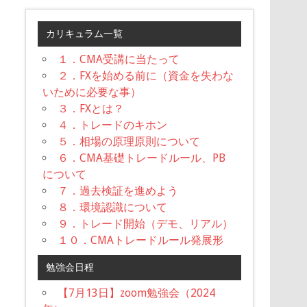
カリキュラム一覧
１．CMA受講に当たって
２．FXを始める前に（資金を失わな
いために必要な事）
３．FXとは？
４．トレードのキホン
５．相場の原理原則について
６．CMA基礎トレードルール、PB
について
７．過去検証を進めよう
８．環境認識について
９．トレード開始（デモ、リアル）
１０．CMAトレードルール発展形
勉強会日程
【7月13日】zoom勉強会（2024