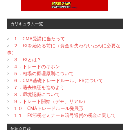
カリキュラム一覧
１．CMA受講に当たって
２．FXを始める前に（資金を失わないために必要な
事）
３．FXとは？
４．トレードのキホン
５．相場の原理原則について
６．CMA基礎トレードルール、PBについて
７．過去検証を進めよう
８．環境認識について
９．トレード開始（デモ、リアル）
１０．CMAトレードルール発展形
１１．FX節税セミナー＆暗号通貨の税金に関して
勉強会日程