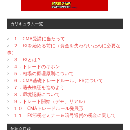
カリキュラム一覧
１．CMA受講に当たって
２．FXを始める前に（資金を失わないために必要な
事）
３．FXとは？
４．トレードのキホン
５．相場の原理原則について
６．CMA基礎トレードルール、PBについて
７．過去検証を進めよう
８．環境認識について
９．トレード開始（デモ、リアル）
１０．CMAトレードルール発展形
１１．FX節税セミナー＆暗号通貨の税金に関して
勉強会日程