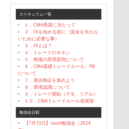
カリキュラム一覧
１．CMA受講に当たって
２．FXを始める前に（資金を失わな
いために必要な事）
３．FXとは？
４．トレードのキホン
５．相場の原理原則について
６．CMA基礎トレードルール、PB
について
７．過去検証を進めよう
８．環境認識について
９．トレード開始（デモ、リアル）
１０．CMAトレードルール発展形
勉強会日程
【7月13日】zoom勉強会（2024