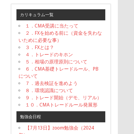
カリキュラム一覧
１．CMA受講に当たって
２．FXを始める前に（資金を失わな
いために必要な事）
３．FXとは？
４．トレードのキホン
５．相場の原理原則について
６．CMA基礎トレードルール、PB
について
７．過去検証を進めよう
８．環境認識について
９．トレード開始（デモ、リアル）
１０．CMAトレードルール発展形
勉強会日程
【7月13日】zoom勉強会（2024