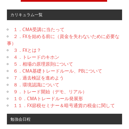
カリキュラム一覧
１．CMA受講に当たって
２．FXを始める前に（資金を失わないために必要な
事）
３．FXとは？
４．トレードのキホン
５．相場の原理原則について
６．CMA基礎トレードルール、PBについて
７．過去検証を進めよう
８．環境認識について
９．トレード開始（デモ、リアル）
１０．CMAトレードルール発展形
１１．FX節税セミナー＆暗号通貨の税金に関して
勉強会日程