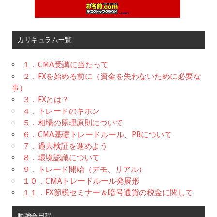
カリキュラム一覧
１．CMA受講に当たって
２．FXを始める前に（資金を失わないために必要な
事）
３．FXとは？
４．トレードのキホン
５．相場の原理原則について
６．CMA基礎トレードルール、PBについて
７．過去検証を進めよう
８．環境認識について
９．トレード開始（デモ、リアル）
１０．CMAトレードルール発展形
１１．FX節税セミナー＆暗号通貨の税金に関して
勉強会日程