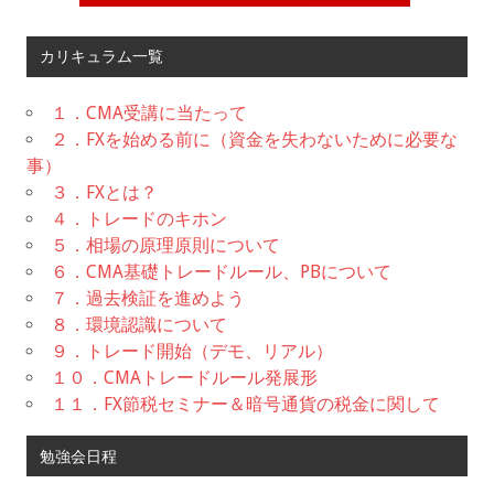
カリキュラム一覧
１．CMA受講に当たって
２．FXを始める前に（資金を失わないために必要な
事）
３．FXとは？
４．トレードのキホン
５．相場の原理原則について
６．CMA基礎トレードルール、PBについて
７．過去検証を進めよう
８．環境認識について
９．トレード開始（デモ、リアル）
１０．CMAトレードルール発展形
１１．FX節税セミナー＆暗号通貨の税金に関して
勉強会日程