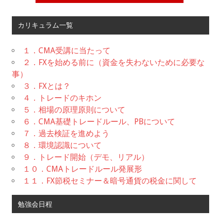
カリキュラム一覧
１．CMA受講に当たって
２．FXを始める前に（資金を失わないために必要な
事）
３．FXとは？
４．トレードのキホン
５．相場の原理原則について
６．CMA基礎トレードルール、PBについて
７．過去検証を進めよう
８．環境認識について
９．トレード開始（デモ、リアル）
１０．CMAトレードルール発展形
１１．FX節税セミナー＆暗号通貨の税金に関して
勉強会日程