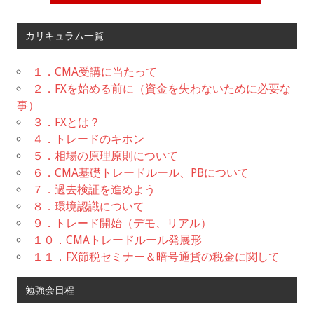
カリキュラム一覧
１．CMA受講に当たって
２．FXを始める前に（資金を失わないために必要な
事）
３．FXとは？
４．トレードのキホン
５．相場の原理原則について
６．CMA基礎トレードルール、PBについて
７．過去検証を進めよう
８．環境認識について
９．トレード開始（デモ、リアル）
１０．CMAトレードルール発展形
１１．FX節税セミナー＆暗号通貨の税金に関して
勉強会日程