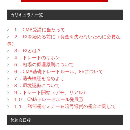
カリキュラム一覧
１．CMA受講に当たって
２．FXを始める前に（資金を失わないために必要な
事）
３．FXとは？
４．トレードのキホン
５．相場の原理原則について
６．CMA基礎トレードルール、PBについて
７．過去検証を進めよう
８．環境認識について
９．トレード開始（デモ、リアル）
１０．CMAトレードルール発展形
１１．FX節税セミナー＆暗号通貨の税金に関して
勉強会日程