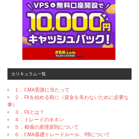
カリキュラム一覧
１．CMA受講に当たって
２．FXを始める前に（資金を失わないために必要な
事）
３．FXとは？
４．トレードのキホン
５．相場の原理原則について
６．CMA基礎トレードルール、PBについて