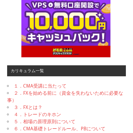
カリキュラム一覧
１．CMA受講に当たって
２．FXを始める前に（資金を失わないために必要な
事）
３．FXとは？
４．トレードのキホン
５．相場の原理原則について
６．CMA基礎トレードルール、PBについて