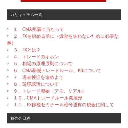
カリキュラム一覧
１．CMA受講に当たって
２．FXを始める前に（資金を失わないために必要な
事）
３．FXとは？
４．トレードのキホン
５．相場の原理原則について
６．CMA基礎トレードルール、PBについて
７．過去検証を進めよう
８．環境認識について
９．トレード開始（デモ、リアル）
１０．CMAトレードルール発展形
１１．FX節税セミナー＆暗号通貨の税金に関して
勉強会日程