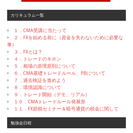
カリキュラム一覧
１．CMA受講に当たって
２．FXを始める前に（資金を失わないために必要な
事）
３．FXとは？
４．トレードのキホン
５．相場の原理原則について
６．CMA基礎トレードルール、PBについて
７．過去検証を進めよう
８．環境認識について
９．トレード開始（デモ、リアル）
１０．CMAトレードルール発展形
１１．FX節税セミナー＆暗号通貨の税金に関して
勉強会日程