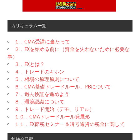
カリキュラム一覧
１．CMA受講に当たって
２．FXを始める前に（資金を失わないために必要な
事）
３．FXとは？
４．トレードのキホン
５．相場の原理原則について
６．CMA基礎トレードルール、PBについて
７．過去検証を進めよう
８．環境認識について
９．トレード開始（デモ、リアル）
１０．CMAトレードルール発展形
１１．FX節税セミナー＆暗号通貨の税金に関して
勉強会日程