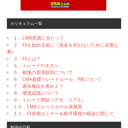
カリキュラム一覧
１．CMA受講に当たって
２．FXを始める前に（資金を失わないために必要な
事）
３．FXとは？
４．トレードのキホン
５．相場の原理原則について
６．CMA基礎トレードルール、PBについて
７．過去検証を進めよう
８．環境認識について
９．トレード開始（デモ、リアル）
１０．CMAトレードルール発展形
１１．FX節税セミナー＆暗号通貨の税金に関して
勉強会日程