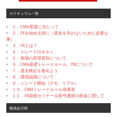
カリキュラム一覧
１．CMA受講に当たって
２．FXを始める前に（資金を失わないために必要な
事）
３．FXとは？
４．トレードのキホン
５．相場の原理原則について
６．CMA基礎トレードルール、PBについて
７．過去検証を進めよう
８．環境認識について
９．トレード開始（デモ、リアル）
１０．CMAトレードルール発展形
１１．FX節税セミナー＆暗号通貨の税金に関して
勉強会日程