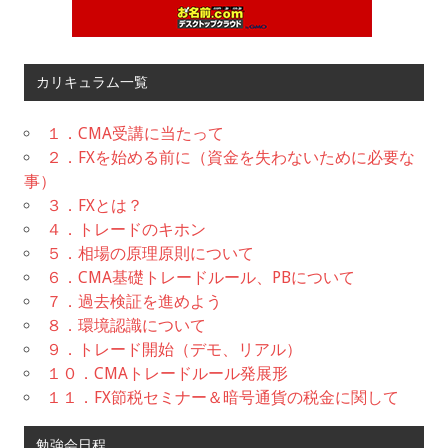
カリキュラム一覧
１．CMA受講に当たって
２．FXを始める前に（資金を失わないために必要な
事）
３．FXとは？
４．トレードのキホン
５．相場の原理原則について
６．CMA基礎トレードルール、PBについて
７．過去検証を進めよう
８．環境認識について
９．トレード開始（デモ、リアル）
１０．CMAトレードルール発展形
１１．FX節税セミナー＆暗号通貨の税金に関して
勉強会日程