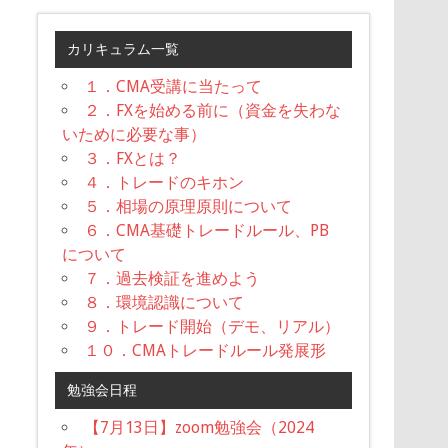
カリキュラム一覧
１．CMA受講に当たって
２．FXを始める前に（資金を失わな
いために必要な事）
３．FXとは？
４．トレードのキホン
５．相場の原理原則について
６．CMA基礎トレードルール、PB
について
７．過去検証を進めよう
８．環境認識について
９．トレード開始（デモ、リアル）
１０．CMAトレードルール発展形
勉強会日程
【7月13日】zoom勉強会（2024