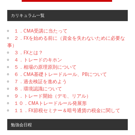
カリキュラム一覧
１．CMA受講に当たって
２．FXを始める前に（資金を失わないために必要な
事）
３．FXとは？
４．トレードのキホン
５．相場の原理原則について
６．CMA基礎トレードルール、PBについて
７．過去検証を進めよう
８．環境認識について
９．トレード開始（デモ、リアル）
１０．CMAトレードルール発展形
１１．FX節税セミナー＆暗号通貨の税金に関して
勉強会日程