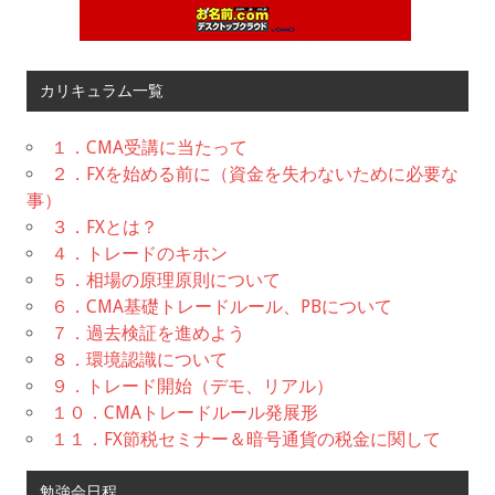
カリキュラム一覧
１．CMA受講に当たって
２．FXを始める前に（資金を失わないために必要な
事）
３．FXとは？
４．トレードのキホン
５．相場の原理原則について
６．CMA基礎トレードルール、PBについて
７．過去検証を進めよう
８．環境認識について
９．トレード開始（デモ、リアル）
１０．CMAトレードルール発展形
１１．FX節税セミナー＆暗号通貨の税金に関して
勉強会日程