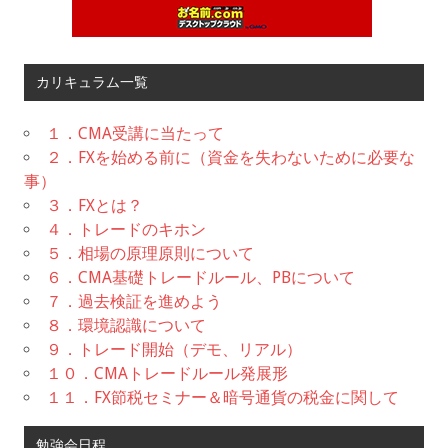
カリキュラム一覧
１．CMA受講に当たって
２．FXを始める前に（資金を失わないために必要な
事）
３．FXとは？
４．トレードのキホン
５．相場の原理原則について
６．CMA基礎トレードルール、PBについて
７．過去検証を進めよう
８．環境認識について
９．トレード開始（デモ、リアル）
１０．CMAトレードルール発展形
１１．FX節税セミナー＆暗号通貨の税金に関して
勉強会日程