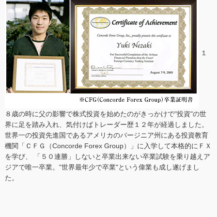
１
８歳の時に父の影響で株式投資を始めたのがきっかけで"投資"の世
界に足を踏み入れ、気付けばトレーダー歴１２年が経過しました。
世界一の投資先進国であるアメリカのバージニア州にある投資教育
機関「ＣＦＧ（Concorde Forex Group）」に入学して本格的にＦＸ
を学び、 「５０連勝」しないと卒業出来ない卒業試験を乗り越えア
ジアで唯一卒業。"世界最年少で卒業"という偉業も成し遂げまし
た。