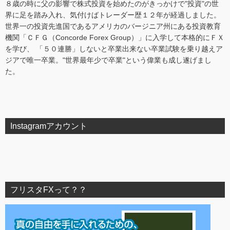
８歳の時に父の影響で株式投資を始めたのがきっかけで"投資"の世
界に足を踏み入れ、気付けばトレーダー歴１２年が経過しました。
世界一の投資先進国であるアメリカのバージニア州にある投資教育
機関「ＣＦＧ（Concorde Forex Group）」に入学して本格的にＦＸ
を学び、 「５０連勝」しないと卒業出来ない卒業試験を乗り越えア
ジアで唯一卒業。"世界最年少で卒業"という偉業も成し遂げまし
た。
Instagramアカウント
フリスタFXって？？