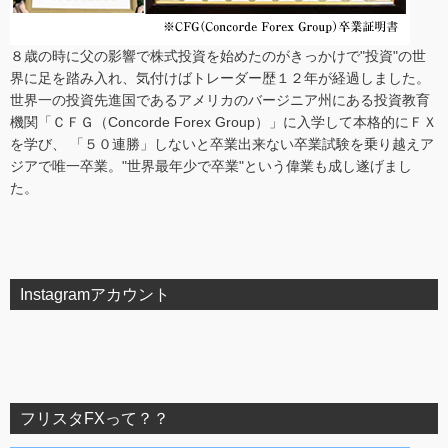
８歳の時に父の影響で株式投資を始めたのがきっかけで"投資"の世
界に足を踏み入れ、気付けばトレーダー歴１２年が経過しました。
世界一の投資先進国であるアメリカのバージニア州にある投資教育
機関「ＣＦＧ（Concorde Forex Group）」に入学して本格的にＦＸ
を学び、 「５０連勝」しないと卒業出来ない卒業試験を乗り越えア
ジアで唯一卒業。"世界最年少で卒業"という偉業も成し遂げまし
た。
Instagramアカウント
フリスタFXって？？