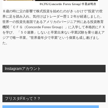
８歳の時に父の影響で株式投資を始めたのがきっかけで"投資"の世
界に足を踏み入れ、気付けばトレーダー歴１２年が経過しました。
世界一の投資先進国であるアメリカのバージニア州にある投資教育
機関「ＣＦＧ（Concorde Forex Group）」に入学して本格的にＦＸ
を学び、 「５０連勝」しないと卒業出来ない卒業試験を乗り越えア
ジアで唯一卒業。"世界最年少で卒業"という偉業も成し遂げまし
た。
Instagramアカウント
フリスタFXって？？